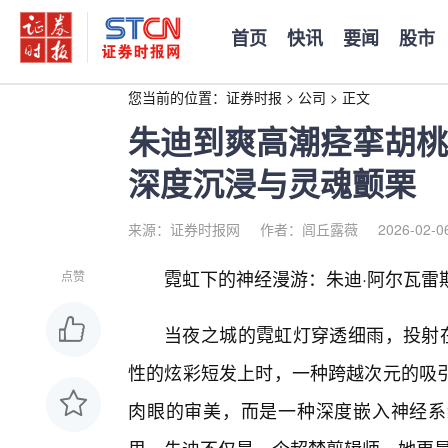
首页
快讯
要闻
股市
您当前的位置：
证券时报
>
公司
>
正文
朱迪到爽高潮痉挛胡桃
深度沉浸与灵魂颤栗
来源：证券时报网
作者：闾丘露薇
2026-02-0
霓虹下的神经漫游：朱迪·阿尔瓦雷
点赞
当夜之城的霓虹灯穿透细雨，投射在朱迪
性的炫彩短发上时，一种跨越次元的吸
肉眼的审美，而是一种深度嵌入神经系统