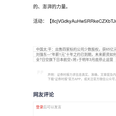
的、澎湃的力量。
活动：【
8cjVGdkyAuHwSRRkeCZXbTJ
中国太:平：出售四家标的公司少数股权，获65亿
刘强东—“年薪1元”十年之约已到期，未来薪资如
全?日空旗下日本航空<将>于明年3月底停止运营
声明：证券时报力求信息真实、准确，文章提及内
下载“证券时报”官方APP，或关注官方微信公众
网友评论
登录
后可以发言